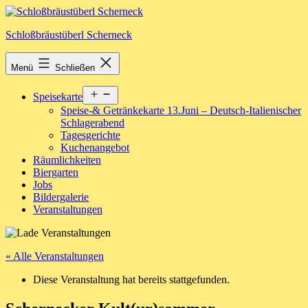
Zum
Inhalt
Schloßbräustüberl Scherneck
springen
Menü
Schließen
Menü
Speisekarte
öffnen
Speise-& Getränkekarte 13.Juni – Deutsch-Italienischer
Schlagerabend
Tagesgerichte
Kuchenangebot
Räumlichkeiten
Biergarten
Jobs
Bildergalerie
Veranstaltungen
« Alle Veranstaltungen
Diese Veranstaltung hat bereits stattgefunden.